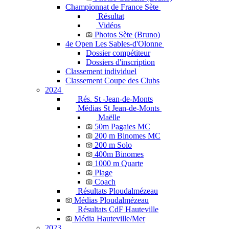
Championnat de France Sète
Résultat
Vidéos
Photos Sète (Bruno)
4e Open Les Sables-d'Olonne
Dossier compétiteur
Dossiers d'inscription
Classement individuel
Classement Coupe des Clubs
2024
Rés. St -Jean-de-Monts
Médias St Jean-de-Monts
Maëlle
50m Pagaies MC
200 m Binomes MC
200 m Solo
400m Binomes
1000 m Quarte
Plage
Coach
Résultats Ploudalmézeau
Médias Ploudalmézeau
Résultats CdF Hauteville
Média Hauteville/Mer
2023