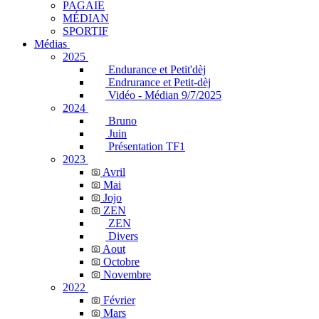
PAGAIE
MÉDIAN
SPORTIF
Médias
2025
Endurance et Petit'dèj
Endrurance et Petit-dèj
Vidéo - Médian 9/7/2025
2024
Bruno
Juin
Présentation TF1
2023
Avril
Mai
Jojo
ZEN
ZEN
Divers
Aout
Octobre
Novembre
2022
Février
Mars