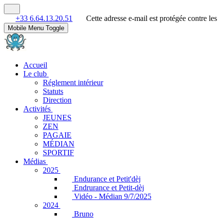
+33 6.64.13.20.51
Cette adresse e-mail est protégée contre le
Mobile Menu Toggle
Accueil
Le club
Réglement intérieur
Statuts
Direction
Activités
JEUNES
ZEN
PAGAIE
MÉDIAN
SPORTIF
Médias
2025
Endurance et Petit'dèj
Endrurance et Petit-dèj
Vidéo - Médian 9/7/2025
2024
Bruno