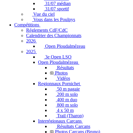
31/07 médian
31/07 sportif
Vue du ciel
Vous dans les Poulpys
Compétitions
Réglements CdF/CdC
Calendrier des Championnats
2026
Open Ploudalmézeau
2025
3e Open LSO
Open Ploudalmézeau
Résultats
Photos
Vidéos
Regionnaux Pornichet
50 m pagaie
200 m solo
400 m duo
800 m solo
4 x 50 m
Trail (Tharon)
Interrégionaux Carcans
Résultats Carcans
Photos Carcans (Bruno)