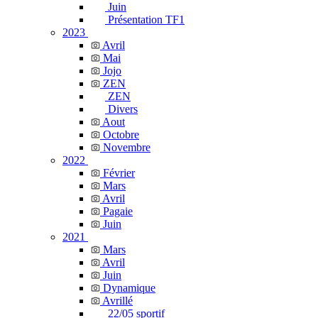
Juin
Présentation TF1
2023
Avril
Mai
Jojo
ZEN
ZEN
Divers
Aout
Octobre
Novembre
2022
Février
Mars
Avril
Pagaie
Juin
2021
Mars
Avril
Juin
Dynamique
Avrillé
22/05 sportif