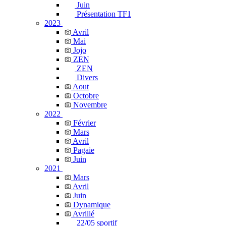
Juin
Présentation TF1
2023
Avril
Mai
Jojo
ZEN
ZEN
Divers
Aout
Octobre
Novembre
2022
Février
Mars
Avril
Pagaie
Juin
2021
Mars
Avril
Juin
Dynamique
Avrillé
22/05 sportif