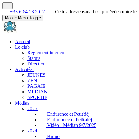
+33 6.64.13.20.51
Cette adresse e-mail est protégée contre le
Mobile Menu Toggle
Accueil
Le club
Réglement intérieur
Statuts
Direction
Activités
JEUNES
ZEN
PAGAIE
MÉDIAN
SPORTIF
Médias
2025
Endurance et Petit'dèj
Endrurance et Petit-dèj
Vidéo - Médian 9/7/2025
2024
Bruno