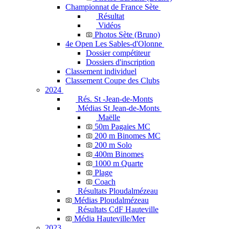
Championnat de France Sète
Résultat
Vidéos
Photos Sète (Bruno)
4e Open Les Sables-d'Olonne
Dossier compétiteur
Dossiers d'inscription
Classement individuel
Classement Coupe des Clubs
2024
Rés. St -Jean-de-Monts
Médias St Jean-de-Monts
Maëlle
50m Pagaies MC
200 m Binomes MC
200 m Solo
400m Binomes
1000 m Quarte
Plage
Coach
Résultats Ploudalmézeau
Médias Ploudalmézeau
Résultats CdF Hauteville
Média Hauteville/Mer
2023