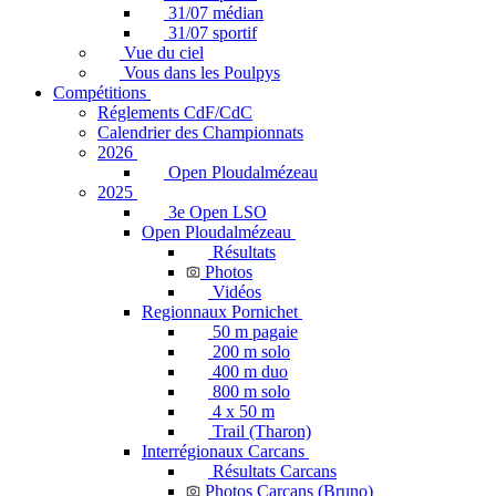
31/07 médian
31/07 sportif
Vue du ciel
Vous dans les Poulpys
Compétitions
Réglements CdF/CdC
Calendrier des Championnats
2026
Open Ploudalmézeau
2025
3e Open LSO
Open Ploudalmézeau
Résultats
Photos
Vidéos
Regionnaux Pornichet
50 m pagaie
200 m solo
400 m duo
800 m solo
4 x 50 m
Trail (Tharon)
Interrégionaux Carcans
Résultats Carcans
Photos Carcans (Bruno)