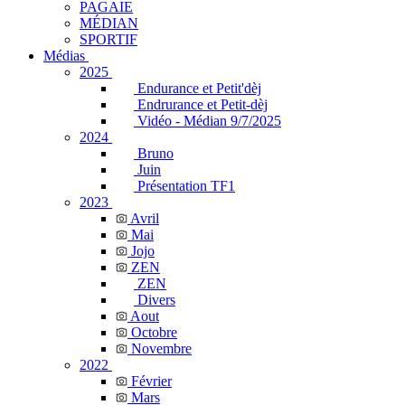
PAGAIE
MÉDIAN
SPORTIF
Médias
2025
Endurance et Petit'dèj
Endrurance et Petit-dèj
Vidéo - Médian 9/7/2025
2024
Bruno
Juin
Présentation TF1
2023
Avril
Mai
Jojo
ZEN
ZEN
Divers
Aout
Octobre
Novembre
2022
Février
Mars