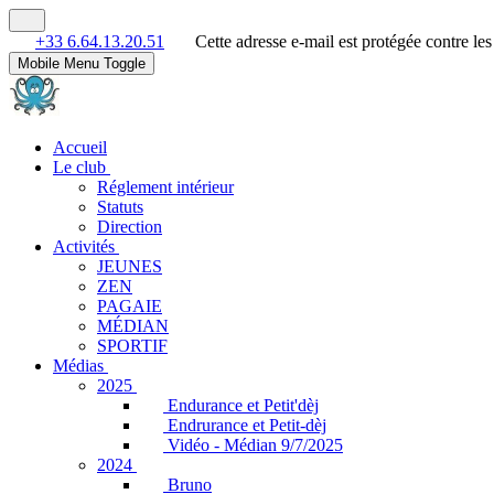
+33 6.64.13.20.51
Cette adresse e-mail est protégée contre le
Mobile Menu Toggle
Accueil
Le club
Réglement intérieur
Statuts
Direction
Activités
JEUNES
ZEN
PAGAIE
MÉDIAN
SPORTIF
Médias
2025
Endurance et Petit'dèj
Endrurance et Petit-dèj
Vidéo - Médian 9/7/2025
2024
Bruno