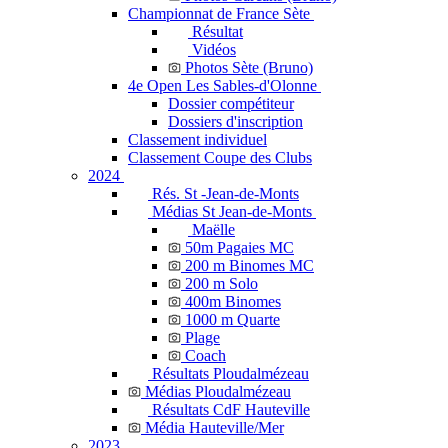
Championnat de France Sète
Résultat
Vidéos
Photos Sète (Bruno)
4e Open Les Sables-d'Olonne
Dossier compétiteur
Dossiers d'inscription
Classement individuel
Classement Coupe des Clubs
2024
Rés. St -Jean-de-Monts
Médias St Jean-de-Monts
Maëlle
50m Pagaies MC
200 m Binomes MC
200 m Solo
400m Binomes
1000 m Quarte
Plage
Coach
Résultats Ploudalmézeau
Médias Ploudalmézeau
Résultats CdF Hauteville
Média Hauteville/Mer
2023