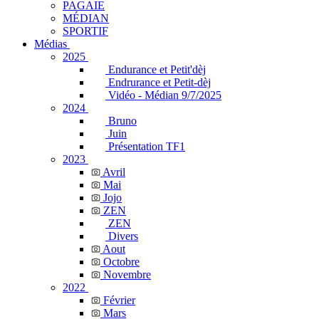
PAGAIE
MÉDIAN
SPORTIF
Médias
2025
Endurance et Petit'dèj
Endrurance et Petit-dèj
Vidéo - Médian 9/7/2025
2024
Bruno
Juin
Présentation TF1
2023
Avril
Mai
Jojo
ZEN
ZEN
Divers
Aout
Octobre
Novembre
2022
Février
Mars