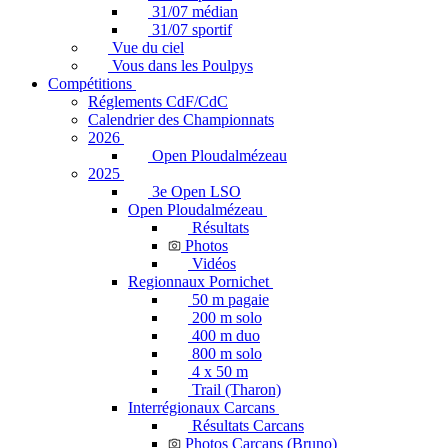
31/07 médian
31/07 sportif
Vue du ciel
Vous dans les Poulpys
Compétitions
Réglements CdF/CdC
Calendrier des Championnats
2026
Open Ploudalmézeau
2025
3e Open LSO
Open Ploudalmézeau
Résultats
Photos
Vidéos
Regionnaux Pornichet
50 m pagaie
200 m solo
400 m duo
800 m solo
4 x 50 m
Trail (Tharon)
Interrégionaux Carcans
Résultats Carcans
Photos Carcans (Bruno)