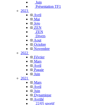
Juin
Présentation TF1
2023
Avril
Mai
Jojo
ZEN
ZEN
Divers
Aout
Octobre
Novembre
2022
Février
Mars
Avril
Pagaie
Juin
2021
Mars
Avril
Juin
Dynamique
Avrillé
22/05 sportif