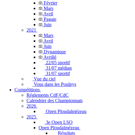
Février
Mars
Avril
Pagaie
Juin
2021
Mars
Avril
Juin
Dynamique
Avrillé
22/05 sportif
31/07 médian
31/07 sportif
Vue du ciel
Vous dans les Poulpys
Compétitions
Réglements CdF/CdC
Calendrier des Championnats
2026
Open Ploudalmézeau
2025
3e Open LSO
Open Ploudalmézeau
Résultats