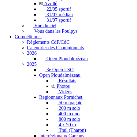
Avrillé
22/05 sportif
31/07 médian
31/07 sportif
Vue du ciel
Vous dans les Poulpys
Compétitions
Réglements CdF/CdC
Calendrier des Championnats
2026
Open Ploudalmézeau
2025
3e Open LSO
Open Ploudalmézeau
Résultats
Photos
Vidéos
Regionnaux Pornichet
50 m pagaie
200 m solo
400 m duo
800 m solo
4 x 50 m
Trail (Tharon)
Interrégionaux Carcans