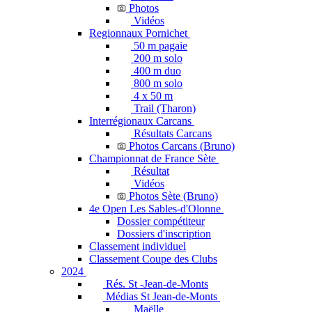
Photos
Vidéos
Regionnaux Pornichet
50 m pagaie
200 m solo
400 m duo
800 m solo
4 x 50 m
Trail (Tharon)
Interrégionaux Carcans
Résultats Carcans
Photos Carcans (Bruno)
Championnat de France Sète
Résultat
Vidéos
Photos Sète (Bruno)
4e Open Les Sables-d'Olonne
Dossier compétiteur
Dossiers d'inscription
Classement individuel
Classement Coupe des Clubs
2024
Rés. St -Jean-de-Monts
Médias St Jean-de-Monts
Maëlle