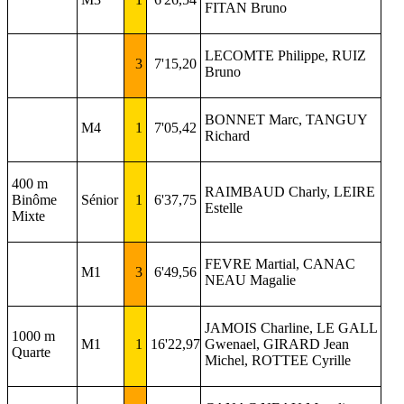
FITAN Bruno
LECOMTE Philippe, RUIZ
3
7'15,20
Bruno
BONNET Marc, TANGUY
M4
1
7'05,42
Richard
400 m
RAIMBAUD Charly, LEIRE
Binôme
Sénior
1
6'37,75
Estelle
Mixte
FEVRE Martial, CANAC
M1
3
6'49,56
NEAU Magalie
JAMOIS Charline, LE GALL
1000 m
M1
1
16'22,97
Gwenael, GIRARD Jean
Quarte
Michel, ROTTEE Cyrille