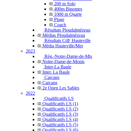
200 m Solo
400m Binomes
1000 m Quarte
Plage
Coach
Résultats Ploudalmézeau
Médias Ploudalmézeau
Résultats CdF Hauteville
Média Hauteville/Mer
2023
Rég.-Notre-Dame-de-Mts
Notre-Dame-de-Monts
Inter-La Baule
Inter. La Baule
Carcans
Carcans
2e Open Les Sables
2022
Qualificatifs LS
Qualificatifs LS (1)
Qualificatifs LS (2)
Qualificatifs LS (3)
Qualificatifs LS (4)
Qualificatifs LS (5)
Qualificatifs LS (6)