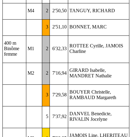
M4
2
2'50,50
TANGUY, RICHARD
3
2'51,10
BONNET, MARC
400 m
ROTTEE Cyrille, JAMOIS
Binôme
M1
2
6'32,33
Charline
femme
GIRARD Isabelle,
M2
2
7'16,94
MANDRET Nathalie
BOUYER Christelle,
3
7'29,58
RAMBAUD Margareth
DANVEL Benedicte,
5
7'37,92
RIVALIN Jocelyne
JAMOIS Line, LHERITEAU