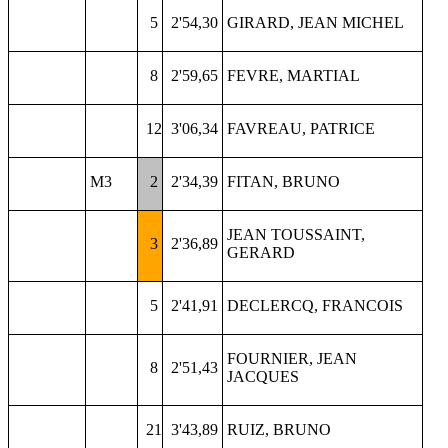
5
2'54,30
GIRARD, JEAN MICHEL
8
2'59,65
FEVRE, MARTIAL
12
3'06,34
FAVREAU, PATRICE
M3
2
2'34,39
FITAN, BRUNO
JEAN TOUSSAINT,
3
2'36,89
GERARD
5
2'41,91
DECLERCQ, FRANCOIS
FOURNIER, JEAN
8
2'51,43
JACQUES
21
3'43,89
RUIZ, BRUNO