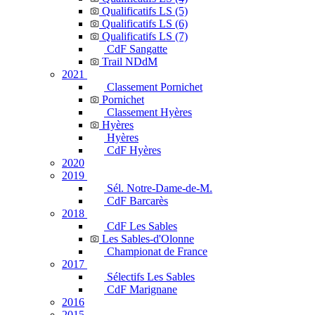
Qualificatifs LS (5)
Qualificatifs LS (6)
Qualificatifs LS (7)
CdF Sangatte
Trail NDdM
2021
Classement Pornichet
Pornichet
Classement Hyères
Hyères
Hyères
CdF Hyères
2020
2019
Sél. Notre-Dame-de-M.
CdF Barcarès
2018
CdF Les Sables
Les Sables-d'Olonne
Championat de France
2017
Sélectifs Les Sables
CdF Marignane
2016
2015