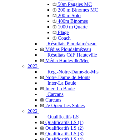
50m Pagaies MC
200 m Binomes MC
200 m Solo
400m Binomes
1000 m Quarte
Plage
Coach
Résultats Ploudalmézeau
Médias Ploudalmézeau
Résultats CdF Hauteville
Média Hauteville/Mer
2023
Rég.-Notre-Dame-de-Mts
Notre-Dame-de-Monts
Inter-La Baule
Inter. La Baule
Carcans
Carcans
2e Open Les Sables
2022
Qualificatifs LS
Qualificatifs LS (1)
Qualificatifs LS (2)
Qualificatifs LS (3)
Qualificatifs LS (4)