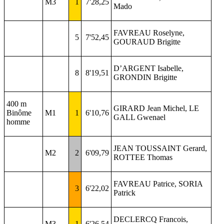
M3
1
7'28,25
Mado
FAVREAU Roselyne,
5
7'52,45
GOURAUD Brigitte
D’ARGENT Isabelle,
8
8'19,51
GRONDIN Brigitte
400 m
GIRARD Jean Michel, LE
Binôme
M1
1
6'10,76
GALL Gwenael
homme
JEAN TOUSSAINT Gerard,
M2
2
6'09,79
ROTTEE Thomas
FAVREAU Patrice, SORIA
3
6'22,02
Patrick
DECLERCQ Francois,
M3
1
6'26,54