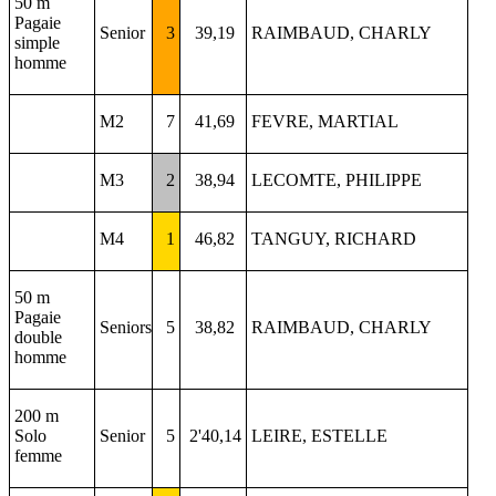
50 m
Pagaie
Senior
3
39,19
RAIMBAUD, CHARLY
simple
homme
M2
7
41,69
FEVRE, MARTIAL
M3
2
38,94
LECOMTE, PHILIPPE
M4
1
46,82
TANGUY, RICHARD
50 m
Pagaie
Seniors
5
38,82
RAIMBAUD, CHARLY
double
homme
200 m
Solo
Senior
5
2'40,14
LEIRE, ESTELLE
femme