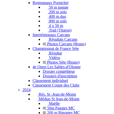
Regionnaux Pornichet
50 m pagaie
200 m solo
400 m duo
800 m solo
4 x 50 m
Trail (Tharon)
Interrégionaux Carcans
Résultats Carcans
Photos Carcans (Bruno)
Championnat de France Sète
Résultat
Vidéos
Photos Sète (Bruno)
4e Open Les Sables-d'Olonne
Dossier compétiteur
Dossiers d'inscription
Classement individuel
Classement Coupe des Clubs
2024
Rés. St -Jean-de-Monts
Médias St Jean-de-Monts
Maëlle
50m Pagaies MC
200 m Binomes MC