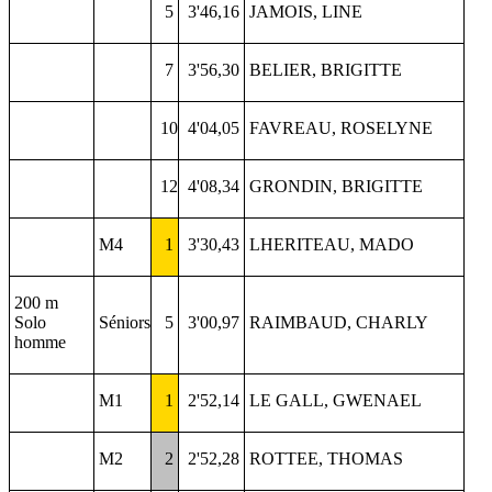
5
3'46,16
JAMOIS, LINE
7
3'56,30
BELIER, BRIGITTE
10
4'04,05
FAVREAU, ROSELYNE
12
4'08,34
GRONDIN, BRIGITTE
M4
1
3'30,43
LHERITEAU, MADO
200 m
Solo
Séniors
5
3'00,97
RAIMBAUD, CHARLY
homme
M1
1
2'52,14
LE GALL, GWENAEL
M2
2
2'52,28
ROTTEE, THOMAS