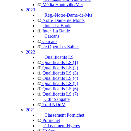
Média Hauteville/Mer
2023
Rég.-Notre-Dame-de-Mts
Notre-Dame-de-Monts
Inter-La Baule
Inter. La Baule
Carcans
Carcans
2e Open Les Sables
2022
Qualificatifs LS
Qualificatifs LS (1)
Qualificatifs LS (2)
Qualificatifs LS (3)
Qualificatifs LS (4)
Qualificatifs LS (5)
Qualificatifs LS (6)
Qualificatifs LS (7)
CdF Sangatte
Trail NDdM
2021
Classement Pornichet
Pornichet
Classement Hyères
Hyères