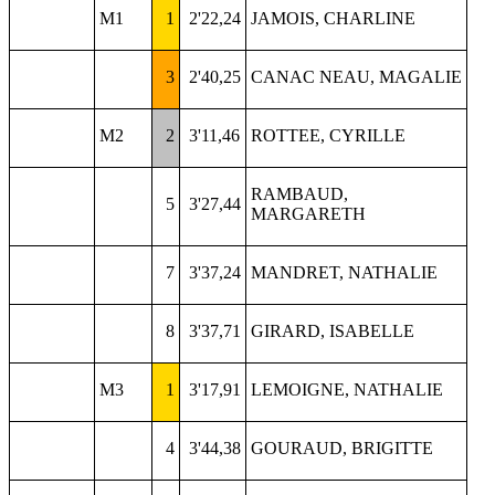
M1
1
2'22,24
JAMOIS, CHARLINE
3
2'40,25
CANAC NEAU, MAGALIE
M2
2
3'11,46
ROTTEE, CYRILLE
RAMBAUD,
5
3'27,44
MARGARETH
7
3'37,24
MANDRET, NATHALIE
8
3'37,71
GIRARD, ISABELLE
M3
1
3'17,91
LEMOIGNE, NATHALIE
4
3'44,38
GOURAUD, BRIGITTE