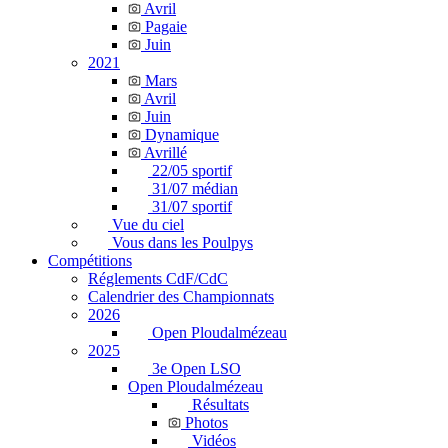
Avril
Pagaie
Juin
2021
Mars
Avril
Juin
Dynamique
Avrillé
22/05 sportif
31/07 médian
31/07 sportif
Vue du ciel
Vous dans les Poulpys
Compétitions
Réglements CdF/CdC
Calendrier des Championnats
2026
Open Ploudalmézeau
2025
3e Open LSO
Open Ploudalmézeau
Résultats
Photos
Vidéos