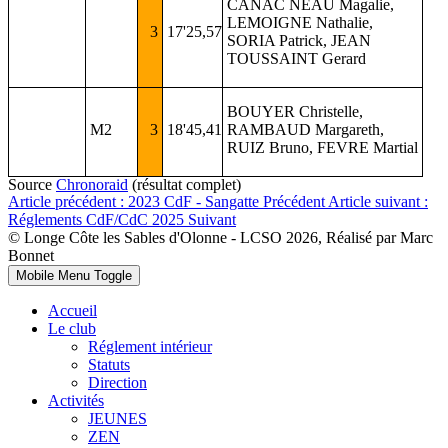
CANAC NEAU Magalie,
LEMOIGNE Nathalie,
3
17'25,57
SORIA Patrick, JEAN
TOUSSAINT Gerard
BOUYER Christelle,
M2
3
18'45,41
RAMBAUD Margareth,
RUIZ Bruno, FEVRE Martial
Source
Chronoraid
(résultat complet)
Article précédent : 2023 CdF - Sangatte
Précédent
Article suivant :
Réglements CdF/CdC 2025
Suivant
© Longe Côte les Sables d'Olonne - LCSO 2026, Réalisé par Marc
Bonnet
Mobile Menu Toggle
Accueil
Le club
Réglement intérieur
Statuts
Direction
Activités
JEUNES
ZEN