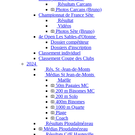
Résultats Carcans
Photos Carcans (Bruno)
Championnat de France Sète
Résultat
Vidéos
Photos Sète (Bruno)
4e Open Les Sables-d'Olonne
Dossier compétiteur
Dossiers d'inscription
Classement individuel
Classement Coupe des Clubs
2024
Rés. St -Jean-de-Monts
Médias St Jean-de-Monts
Maëlle
50m Pagaies MC
200 m Binomes MC
200 m Solo
400m Binomes
1000 m Quarte
Plage
Coach
Résultats Ploudalmézeau
Médias Ploudalmézeau
Résultats CdF Hauteville