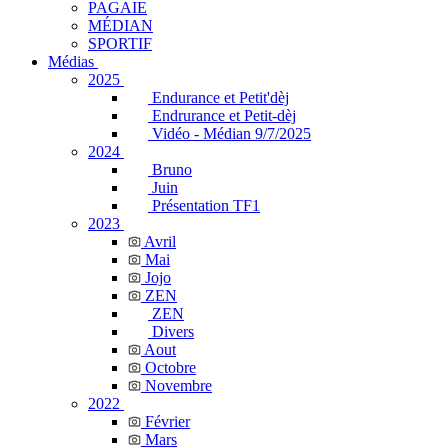
PAGAIE
MÉDIAN
SPORTIF
Médias
2025
Endurance et Petit'dèj
Endrurance et Petit-dèj
Vidéo - Médian 9/7/2025
2024
Bruno
Juin
Présentation TF1
2023
Avril
Mai
Jojo
ZEN
ZEN
Divers
Aout
Octobre
Novembre
2022
Février
Mars