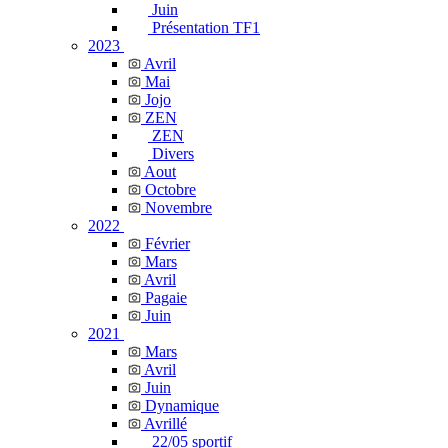
Juin
Présentation TF1
2023
Avril
Mai
Jojo
ZEN
ZEN
Divers
Aout
Octobre
Novembre
2022
Février
Mars
Avril
Pagaie
Juin
2021
Mars
Avril
Juin
Dynamique
Avrillé
22/05 sportif