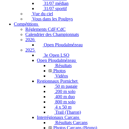
31/07 médian
31/07 sportif
Vue du ciel
Vous dans les Poulpys
Compétitions
Réglements CdF/CdC
Calendrier des Championnats
2026
Open Ploudalmézeau
2025
3e Open LSO
Open Ploudalmézeau
Résultats
Photos
Vidéos
Regionnaux Pornichet
50 m pagaie
200 m solo
400 m duo
800 m solo
4 x 50 m
Trail (Tharon)
Interrégionaux Carcans
Résultats Carcans
Photos Carcans (Bruno)