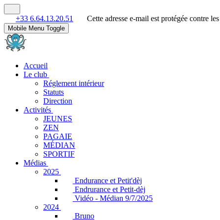
+33 6.64.13.20.51
Cette adresse e-mail est protégée contre le
Mobile Menu Toggle
Accueil
Le club
Réglement intérieur
Statuts
Direction
Activités
JEUNES
ZEN
PAGAIE
MÉDIAN
SPORTIF
Médias
2025
Endurance et Petit'dèj
Endrurance et Petit-dèj
Vidéo - Médian 9/7/2025
2024
Bruno