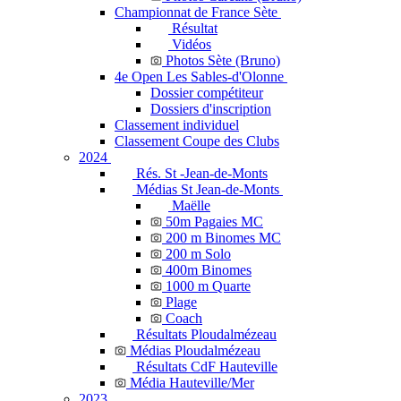
Championnat de France Sète
Résultat
Vidéos
Photos Sète (Bruno)
4e Open Les Sables-d'Olonne
Dossier compétiteur
Dossiers d'inscription
Classement individuel
Classement Coupe des Clubs
2024
Rés. St -Jean-de-Monts
Médias St Jean-de-Monts
Maëlle
50m Pagaies MC
200 m Binomes MC
200 m Solo
400m Binomes
1000 m Quarte
Plage
Coach
Résultats Ploudalmézeau
Médias Ploudalmézeau
Résultats CdF Hauteville
Média Hauteville/Mer
2023