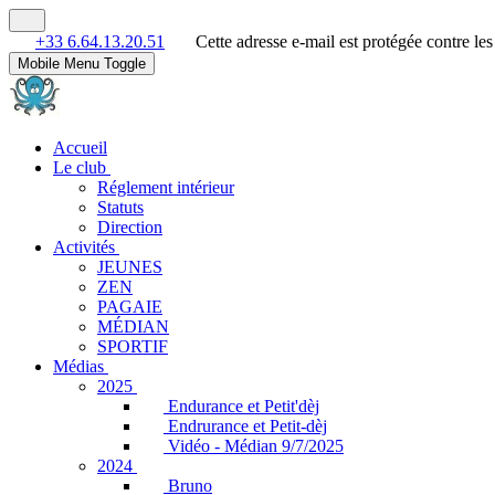
+33 6.64.13.20.51
Cette adresse e-mail est protégée contre le
Mobile Menu Toggle
Accueil
Le club
Réglement intérieur
Statuts
Direction
Activités
JEUNES
ZEN
PAGAIE
MÉDIAN
SPORTIF
Médias
2025
Endurance et Petit'dèj
Endrurance et Petit-dèj
Vidéo - Médian 9/7/2025
2024
Bruno