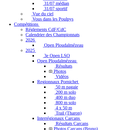
31/07 médian
31/07 sportif
Vue du ciel
Vous dans les Poulpys
Compétitions
Réglements CdF/CdC
Calendrier des Championnats
2026
Open Ploudalmézeau
2025
3e Open LSO
Open Ploudalmézeau
Résultats
Photos
Vidéos
Regionnaux Pornichet
50 m pagaie
200 m solo
400 m duo
800 m solo
4 x 50 m
Trail (Tharon)
Interrégionaux Carcans
Résultats Carcans
Photos Carcans (Bruno)