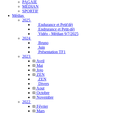
PAGAIE
MÉDIAN
SPORTIF
Médias
2025
Endurance et Petit'dèj
Endrurance et Petit-dèj
Vidéo - Médian 9/7/2025
2024
Bruno
Juin
Présentation TF1
2023
Avril
Mai
Jojo
ZEN
ZEN
Divers
Aout
Octobre
Novembre
2022
Février
Mars