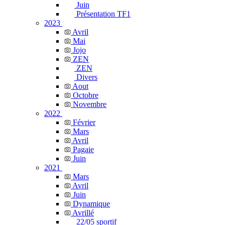
Juin
Présentation TF1
2023
Avril
Mai
Jojo
ZEN
ZEN
Divers
Aout
Octobre
Novembre
2022
Février
Mars
Avril
Pagaie
Juin
2021
Mars
Avril
Juin
Dynamique
Avrillé
22/05 sportif