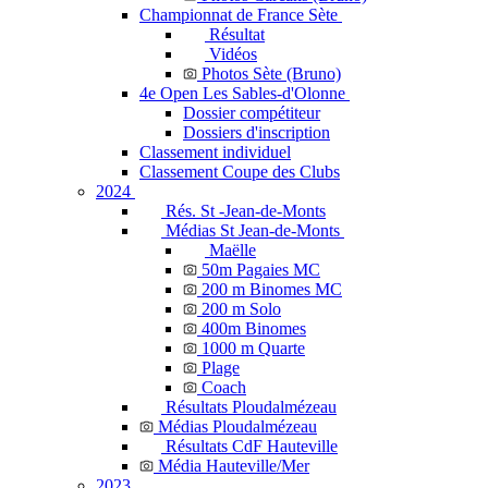
Championnat de France Sète
Résultat
Vidéos
Photos Sète (Bruno)
4e Open Les Sables-d'Olonne
Dossier compétiteur
Dossiers d'inscription
Classement individuel
Classement Coupe des Clubs
2024
Rés. St -Jean-de-Monts
Médias St Jean-de-Monts
Maëlle
50m Pagaies MC
200 m Binomes MC
200 m Solo
400m Binomes
1000 m Quarte
Plage
Coach
Résultats Ploudalmézeau
Médias Ploudalmézeau
Résultats CdF Hauteville
Média Hauteville/Mer
2023