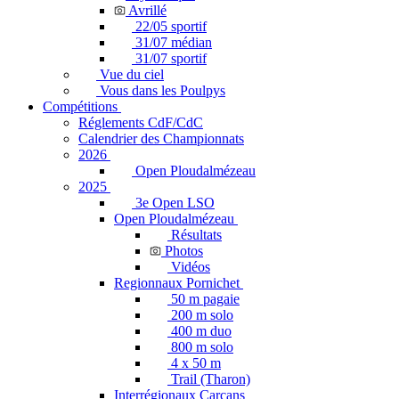
Avrillé
22/05 sportif
31/07 médian
31/07 sportif
Vue du ciel
Vous dans les Poulpys
Compétitions
Réglements CdF/CdC
Calendrier des Championnats
2026
Open Ploudalmézeau
2025
3e Open LSO
Open Ploudalmézeau
Résultats
Photos
Vidéos
Regionnaux Pornichet
50 m pagaie
200 m solo
400 m duo
800 m solo
4 x 50 m
Trail (Tharon)
Interrégionaux Carcans