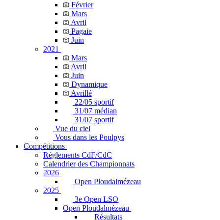
Février
Mars
Avril
Pagaie
Juin
2021
Mars
Avril
Juin
Dynamique
Avrillé
22/05 sportif
31/07 médian
31/07 sportif
Vue du ciel
Vous dans les Poulpys
Compétitions
Réglements CdF/CdC
Calendrier des Championnats
2026
Open Ploudalmézeau
2025
3e Open LSO
Open Ploudalmézeau
Résultats