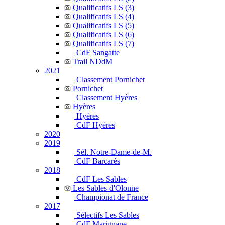
Qualificatifs LS (3)
Qualificatifs LS (4)
Qualificatifs LS (5)
Qualificatifs LS (6)
Qualificatifs LS (7)
CdF Sangatte
Trail NDdM
2021
Classement Pornichet
Pornichet
Classement Hyères
Hyères
Hyères
CdF Hyères
2020
2019
Sél. Notre-Dame-de-M.
CdF Barcarès
2018
CdF Les Sables
Les Sables-d'Olonne
Championat de France
2017
Sélectifs Les Sables
CdF Marignane