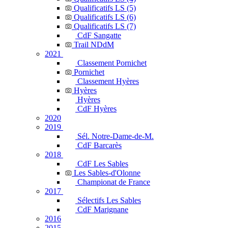
Qualificatifs LS (5)
Qualificatifs LS (6)
Qualificatifs LS (7)
CdF Sangatte
Trail NDdM
2021
Classement Pornichet
Pornichet
Classement Hyères
Hyères
Hyères
CdF Hyères
2020
2019
Sél. Notre-Dame-de-M.
CdF Barcarès
2018
CdF Les Sables
Les Sables-d'Olonne
Championat de France
2017
Sélectifs Les Sables
CdF Marignane
2016
2015