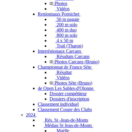
Photos
Vidéos
Regionnaux Pornichet
50 m pagaie
200 m solo
400 m duo
800 m solo
4 x 50 m
Trail (Tharon)
Interrégionaux Carcans
Résultats Carcans
Photos Carcans (Bruno)
Championnat de France Sète
Résultat
Vidéos
Photos Sète (Bruno)
4e Open Les Sables-d'Olonne
Dossier compétiteur
Dossiers d'inscription
Classement individuel
Classement Coupe des Clubs
2024
Rés. St -Jean-de-Monts
Médias St Jean-de-Monts
Maëlle