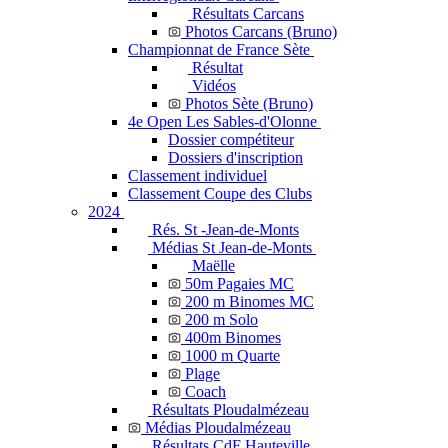
Résultats Carcans
Photos Carcans (Bruno)
Championnat de France Sète
Résultat
Vidéos
Photos Sète (Bruno)
4e Open Les Sables-d'Olonne
Dossier compétiteur
Dossiers d'inscription
Classement individuel
Classement Coupe des Clubs
2024
Rés. St -Jean-de-Monts
Médias St Jean-de-Monts
Maëlle
50m Pagaies MC
200 m Binomes MC
200 m Solo
400m Binomes
1000 m Quarte
Plage
Coach
Résultats Ploudalmézeau
Médias Ploudalmézeau
Résultats CdF Hauteville