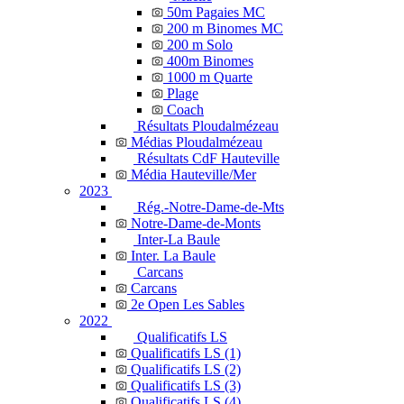
50m Pagaies MC
200 m Binomes MC
200 m Solo
400m Binomes
1000 m Quarte
Plage
Coach
Résultats Ploudalmézeau
Médias Ploudalmézeau
Résultats CdF Hauteville
Média Hauteville/Mer
2023
Rég.-Notre-Dame-de-Mts
Notre-Dame-de-Monts
Inter-La Baule
Inter. La Baule
Carcans
Carcans
2e Open Les Sables
2022
Qualificatifs LS
Qualificatifs LS (1)
Qualificatifs LS (2)
Qualificatifs LS (3)
Qualificatifs LS (4)