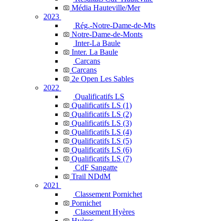
Média Hauteville/Mer
2023
Rég.-Notre-Dame-de-Mts
Notre-Dame-de-Monts
Inter-La Baule
Inter. La Baule
Carcans
Carcans
2e Open Les Sables
2022
Qualificatifs LS
Qualificatifs LS (1)
Qualificatifs LS (2)
Qualificatifs LS (3)
Qualificatifs LS (4)
Qualificatifs LS (5)
Qualificatifs LS (6)
Qualificatifs LS (7)
CdF Sangatte
Trail NDdM
2021
Classement Pornichet
Pornichet
Classement Hyères
Hyères