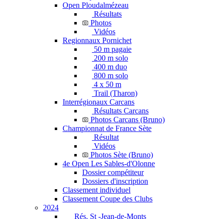
Open Ploudalmézeau
Résultats
Photos
Vidéos
Regionnaux Pornichet
50 m pagaie
200 m solo
400 m duo
800 m solo
4 x 50 m
Trail (Tharon)
Interrégionaux Carcans
Résultats Carcans
Photos Carcans (Bruno)
Championnat de France Sète
Résultat
Vidéos
Photos Sète (Bruno)
4e Open Les Sables-d'Olonne
Dossier compétiteur
Dossiers d'inscription
Classement individuel
Classement Coupe des Clubs
2024
Rés. St -Jean-de-Monts