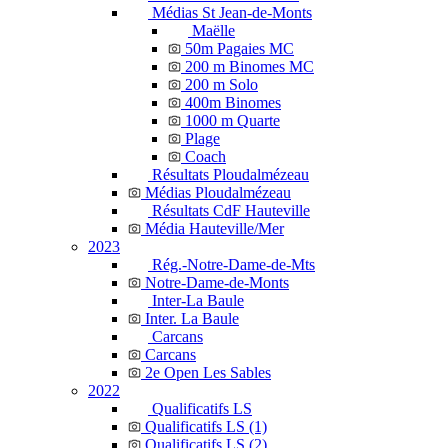
Médias St Jean-de-Monts
Maëlle
50m Pagaies MC
200 m Binomes MC
200 m Solo
400m Binomes
1000 m Quarte
Plage
Coach
Résultats Ploudalmézeau
Médias Ploudalmézeau
Résultats CdF Hauteville
Média Hauteville/Mer
2023
Rég.-Notre-Dame-de-Mts
Notre-Dame-de-Monts
Inter-La Baule
Inter. La Baule
Carcans
Carcans
2e Open Les Sables
2022
Qualificatifs LS
Qualificatifs LS (1)
Qualificatifs LS (2)