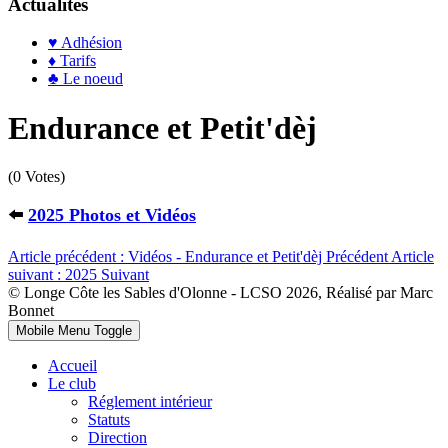
Actualités
♥ Adhésion
♦ Tarifs
♣ Le noeud
Endurance et Petit'dèj
(0 Votes)
⬅️
2025 Photos et Vidéos
Article précédent : Vidéos - Endurance et Petit'dèj
Précédent
Article
suivant : 2025
Suivant
© Longe Côte les Sables d'Olonne - LCSO 2026, Réalisé par Marc
Bonnet
Mobile Menu Toggle
Accueil
Le club
Réglement intérieur
Statuts
Direction