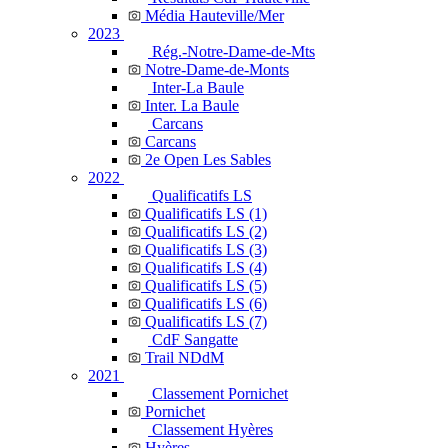
Média Hauteville/Mer
2023
Rég.-Notre-Dame-de-Mts
Notre-Dame-de-Monts
Inter-La Baule
Inter. La Baule
Carcans
Carcans
2e Open Les Sables
2022
Qualificatifs LS
Qualificatifs LS (1)
Qualificatifs LS (2)
Qualificatifs LS (3)
Qualificatifs LS (4)
Qualificatifs LS (5)
Qualificatifs LS (6)
Qualificatifs LS (7)
CdF Sangatte
Trail NDdM
2021
Classement Pornichet
Pornichet
Classement Hyères
Hyères