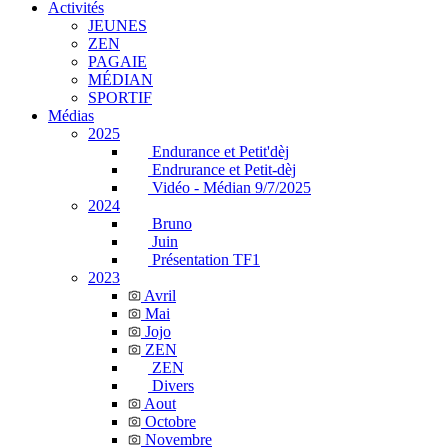
Activités
JEUNES
ZEN
PAGAIE
MÉDIAN
SPORTIF
Médias
2025
Endurance et Petit'dèj
Endrurance et Petit-dèj
Vidéo - Médian 9/7/2025
2024
Bruno
Juin
Présentation TF1
2023
Avril
Mai
Jojo
ZEN
ZEN
Divers
Aout
Octobre
Novembre