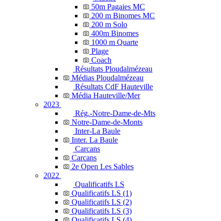
50m Pagaies MC
200 m Binomes MC
200 m Solo
400m Binomes
1000 m Quarte
Plage
Coach
Résultats Ploudalmézeau
Médias Ploudalmézeau
Résultats CdF Hauteville
Média Hauteville/Mer
2023
Rég.-Notre-Dame-de-Mts
Notre-Dame-de-Monts
Inter-La Baule
Inter. La Baule
Carcans
Carcans
2e Open Les Sables
2022
Qualificatifs LS
Qualificatifs LS (1)
Qualificatifs LS (2)
Qualificatifs LS (3)
Qualificatifs LS (4)