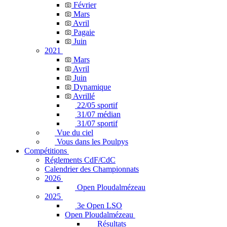
Février
Mars
Avril
Pagaie
Juin
2021
Mars
Avril
Juin
Dynamique
Avrillé
22/05 sportif
31/07 médian
31/07 sportif
Vue du ciel
Vous dans les Poulpys
Compétitions
Réglements CdF/CdC
Calendrier des Championnats
2026
Open Ploudalmézeau
2025
3e Open LSO
Open Ploudalmézeau
Résultats