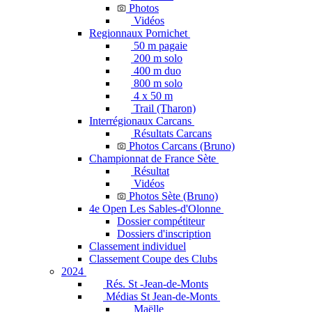
Photos
Vidéos
Regionnaux Pornichet
50 m pagaie
200 m solo
400 m duo
800 m solo
4 x 50 m
Trail (Tharon)
Interrégionaux Carcans
Résultats Carcans
Photos Carcans (Bruno)
Championnat de France Sète
Résultat
Vidéos
Photos Sète (Bruno)
4e Open Les Sables-d'Olonne
Dossier compétiteur
Dossiers d'inscription
Classement individuel
Classement Coupe des Clubs
2024
Rés. St -Jean-de-Monts
Médias St Jean-de-Monts
Maëlle