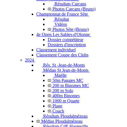
Résultats Carcans
Photos Carcans (Bruno)
Championnat de France Sète
Résultat
Vidéos
Photos Sète (Bruno)
4e Open Les Sables-d'Olonne
Dossier compétiteur
Dossiers d'inscription
Classement individuel
Classement Coupe des Clubs
2024
Rés. St -Jean-de-Monts
Médias St Jean-de-Monts
Maëlle
50m Pagaies MC
200 m Binomes MC
200 m Solo
400m Binomes
1000 m Quarte
Plage
Coach
Résultats Ploudalmézeau
Médias Ploudalmézeau
Résultats CdF Hauteville