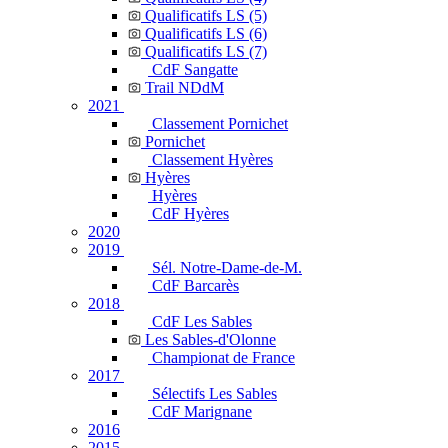
Qualificatifs LS (5)
Qualificatifs LS (6)
Qualificatifs LS (7)
CdF Sangatte
Trail NDdM
2021
Classement Pornichet
Pornichet
Classement Hyères
Hyères
Hyères
CdF Hyères
2020
2019
Sél. Notre-Dame-de-M.
CdF Barcarès
2018
CdF Les Sables
Les Sables-d'Olonne
Championat de France
2017
Sélectifs Les Sables
CdF Marignane
2016
2015