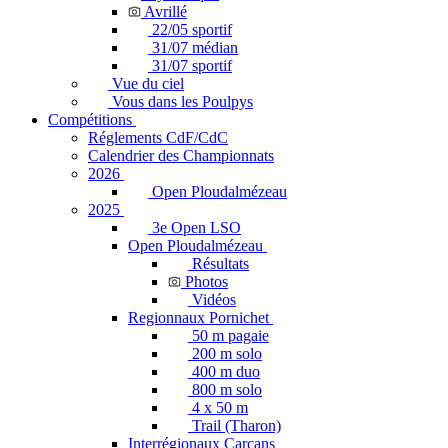
Avrillé
22/05 sportif
31/07 médian
31/07 sportif
Vue du ciel
Vous dans les Poulpys
Compétitions
Réglements CdF/CdC
Calendrier des Championnats
2026
Open Ploudalmézeau
2025
3e Open LSO
Open Ploudalmézeau
Résultats
Photos
Vidéos
Regionnaux Pornichet
50 m pagaie
200 m solo
400 m duo
800 m solo
4 x 50 m
Trail (Tharon)
Interrégionaux Carcans