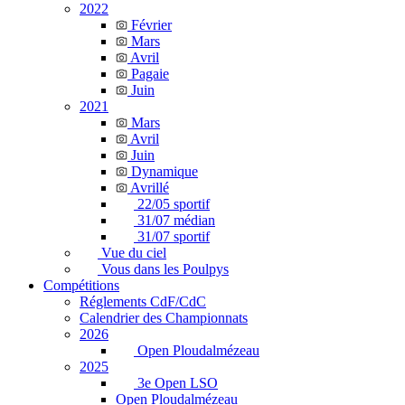
2022
Février
Mars
Avril
Pagaie
Juin
2021
Mars
Avril
Juin
Dynamique
Avrillé
22/05 sportif
31/07 médian
31/07 sportif
Vue du ciel
Vous dans les Poulpys
Compétitions
Réglements CdF/CdC
Calendrier des Championnats
2026
Open Ploudalmézeau
2025
3e Open LSO
Open Ploudalmézeau