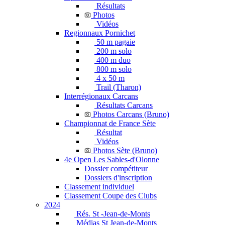
Résultats
Photos
Vidéos
Regionnaux Pornichet
50 m pagaie
200 m solo
400 m duo
800 m solo
4 x 50 m
Trail (Tharon)
Interrégionaux Carcans
Résultats Carcans
Photos Carcans (Bruno)
Championnat de France Sète
Résultat
Vidéos
Photos Sète (Bruno)
4e Open Les Sables-d'Olonne
Dossier compétiteur
Dossiers d'inscription
Classement individuel
Classement Coupe des Clubs
2024
Rés. St -Jean-de-Monts
Médias St Jean-de-Monts