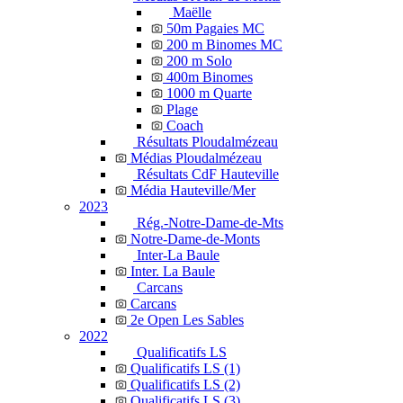
Maëlle
50m Pagaies MC
200 m Binomes MC
200 m Solo
400m Binomes
1000 m Quarte
Plage
Coach
Résultats Ploudalmézeau
Médias Ploudalmézeau
Résultats CdF Hauteville
Média Hauteville/Mer
2023
Rég.-Notre-Dame-de-Mts
Notre-Dame-de-Monts
Inter-La Baule
Inter. La Baule
Carcans
Carcans
2e Open Les Sables
2022
Qualificatifs LS
Qualificatifs LS (1)
Qualificatifs LS (2)
Qualificatifs LS (3)