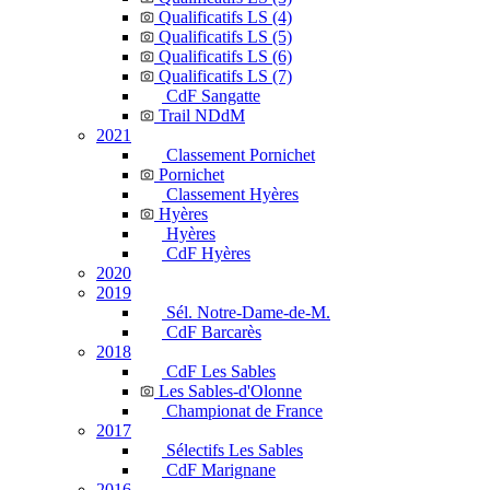
Qualificatifs LS (4)
Qualificatifs LS (5)
Qualificatifs LS (6)
Qualificatifs LS (7)
CdF Sangatte
Trail NDdM
2021
Classement Pornichet
Pornichet
Classement Hyères
Hyères
Hyères
CdF Hyères
2020
2019
Sél. Notre-Dame-de-M.
CdF Barcarès
2018
CdF Les Sables
Les Sables-d'Olonne
Championat de France
2017
Sélectifs Les Sables
CdF Marignane
2016